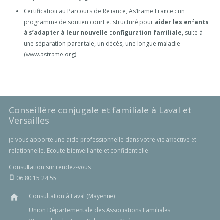
Certification au Parcours de Reliance, As’trame France : un
programme de soutien court et structuré pour
aider les enfants
à s’adapter à leur nouvelle configuration familiale
, suite à
une séparation parentale, un décès, une longue maladie
(www.astrame.org)
Conseillère conjugale et familiale à Laval et
Versailles
Je vous apporte une aide professionnelle dans votre vie affective et
relationnelle. Ecoute bienveillante et confidentielle.
Consultation sur rendez-vous
06 80 15 24 55
smartphone
Consultation à Laval (Mayenne)
home
Union Départementale des Associations Familiales